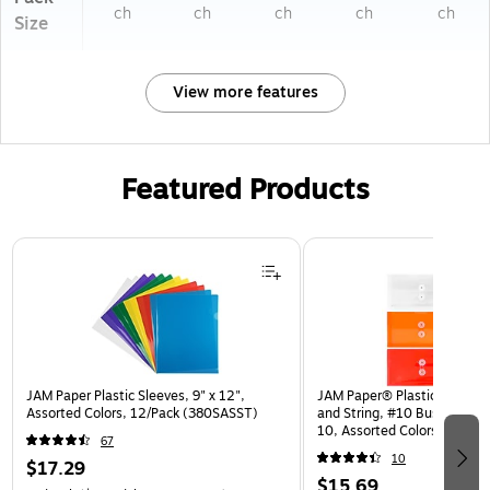
ch
ch
ch
ch
ch
Size
View more features
Featured Products
Page 1 of 3
JAM Paper Plastic Sleeves, 9" x 12",
JAM Paper® Plastic Envelop
Assorted Colors, 12/Pack (380SASST)
and String, #10 Business Bo
10, Assorted Colors, 6/Pack
67
(921B1ASSRTD)
10
$17.29
$15.69