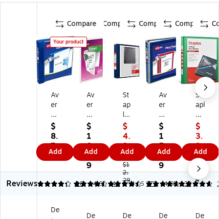
Compare
Compare
Compare
Compare
C
Your product
Av
Av
St
Av
St
er
er
ap
er
apl
y
y
les
y
es
1"
1"
St
Fle
1"
$
$
$
$
$
3-
3-
an
xi-
3-
8.
1
4.
1
3.
Ri
Ri
da
Vi
Ri
7
0.
9
5.
9
Add
Add
Add
Add
Add
ng
ng
rd
ew
ng
9
4
9
9
9
Vi
Vi
1.
He
Vi
9
9
$1
$1
e
e
5-
2.
av
ew
3.7
29
9
Reviews
w
w
In
y
Bi
4.15
4.56
26
4.63
41
4.66
777
4.68
38
Bi
Bi
ch
Du
nd
nd
nd
3-
ty
er
De
er
er
Ri
1"
s,
De
De
De
De